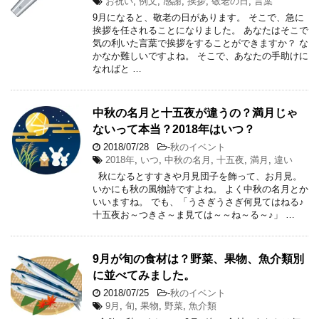
お祝い
,
例文
,
感謝
,
挨拶
,
敬老の日
,
言葉
9月になると、敬老の日があります。 そこで、急に
挨拶を任されることになりました。 あなたはそこで
気の利いた言葉で挨拶をすることができますか？ な
かなか難しいですよね。 そこで、あなたの手助けに
なればと …
中秋の名月と十五夜が違うの？満月じゃ
ないって本当？2018年はいつ？
2018/07/28
-
秋のイベント
2018年
,
いつ
,
中秋の名月
,
十五夜
,
満月
,
違い
秋になるとすすきや月見団子を飾って、お月見。
いかにも秋の風物詩ですよね。 よく中秋の名月とか
いいますね。 でも、「うさぎうさぎ何見てはねる♪
十五夜お～つきさ～ま見ては～～ね～る～♪」 …
9月が旬の食材は？野菜、果物、魚介類別
に並べてみました。
2018/07/25
-
秋のイベント
9月
,
旬
,
果物
,
野菜
,
魚介類