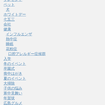
ペット
犬
ホワイトデー
七五三
会社
健康
インフルエンザ
熱中症
睡眠
花粉症
口腔アレルギー症候群
入学
冬のイベント
卒園式
喪中はがき
夏のイベント
大掃除
子供の悩み
寒中見舞い
年賀状
広島グルメ