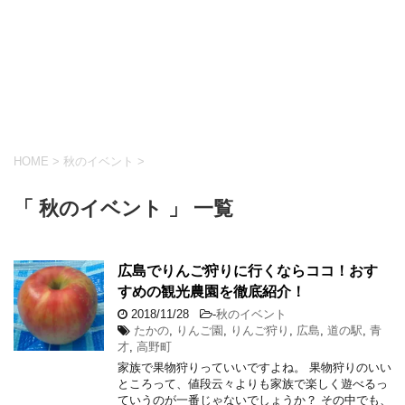
HOME
>
秋のイベント
>
「 秋のイベント 」 一覧
広島でりんご狩りに行くならココ！おす
すめの観光農園を徹底紹介！
2018/11/28
-
秋のイベント
たかの
,
りんご園
,
りんご狩り
,
広島
,
道の駅
,
青
才
,
高野町
家族で果物狩りっていいですよね。 果物狩りのいい
ところって、値段云々よりも家族で楽しく遊べるっ
ていうのが一番じゃないでしょうか？ その中でも、