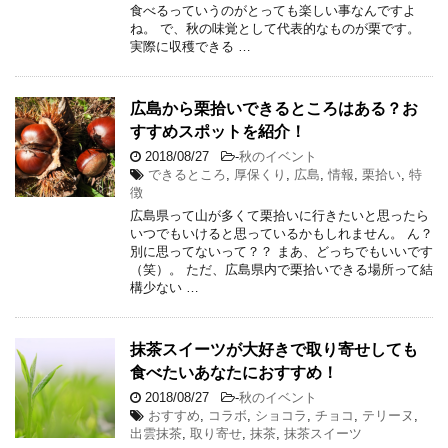
食べるっていうのがとっても楽しい事なんですよ
ね。 で、秋の味覚として代表的なものが栗です。
実際に収穫できる …
広島から栗拾いできるところはある？お
すすめスポットを紹介！
2018/08/27
-
秋のイベント
できるところ
,
厚保くり
,
広島
,
情報
,
栗拾い
,
特
徴
広島県って山が多くて栗拾いに行きたいと思ったら
いつでもいけると思っているかもしれません。 ん？
別に思ってないって？？ まあ、どっちでもいいです
（笑）。 ただ、広島県内で栗拾いできる場所って結
構少ない …
抹茶スイーツが大好きで取り寄せしても
食べたいあなたにおすすめ！
2018/08/27
-
秋のイベント
おすすめ
,
コラボ
,
ショコラ
,
チョコ
,
テリーヌ
,
出雲抹茶
,
取り寄せ
,
抹茶
,
抹茶スイーツ