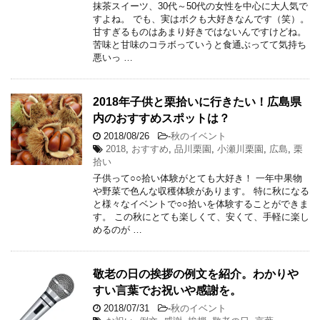
抹茶スイーツ、30代～50代の女性を中心に大人気で
すよね。 でも、実はボクも大好きなんです（笑）。
甘すぎるものはあまり好きではないんですけどね。
苦味と甘味のコラボっていうと食通ぶってて気持ち
悪いっ …
2018年子供と栗拾いに行きたい！広島県
内のおすすめスポットは？
2018/08/26
-
秋のイベント
2018
,
おすすめ
,
品川栗園
,
小瀬川栗園
,
広島
,
栗
拾い
子供って○○拾い体験がとても大好き！ 一年中果物
や野菜で色んな収穫体験があります。 特に秋になる
と様々なイベントで○○拾いを体験することができま
す。 この秋にとても楽しくて、安くて、手軽に楽し
めるのが …
敬老の日の挨拶の例文を紹介。わかりや
すい言葉でお祝いや感謝を。
2018/07/31
-
秋のイベント