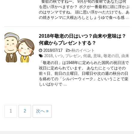
食欲の秋ですねー。 9月が旬の食材であなたは何
を思い浮かべますか？ ボクが一番最初に頭に浮かぶ
のはサンマですね。 頭に思い浮かべただけでも、あ
の焼きサンマに大根おろしとしょうゆで食べる感 …
2018年敬老の日はいつ？由来や意味は？
何歳からプレゼントする？
2018/07/17
-
秋のイベント
2018
,
いつ
,
プレゼン
,
何歳
,
意味
,
敬老の日
,
由来
「敬老の日」は1948年に定められた国民の祝日法で
祝日に定められています。 あなたにとってはその
前々日、前日の土曜日、日曜日や次の週の秋分の日
を絡めての「シルバーウィーク」といいうことで楽
しいばかりで …
1
2
次へ »