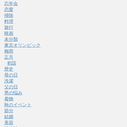
忘年会
恋愛
掃除
料理
旅行
映画
未分類
東京オリンピック
梅雨
正月
初詣
歴史
母の日
洗濯
父の日
男の悩み
着物
秋のイベント
節分
結婚
美容