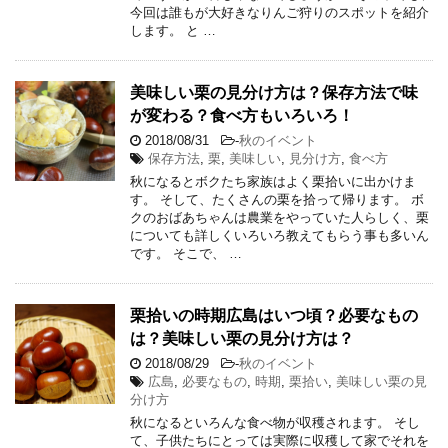
今回は誰もが大好きなりんご狩りのスポットを紹介
します。 と …
美味しい栗の見分け方は？保存方法で味
が変わる？食べ方もいろいろ！
2018/08/31
-
秋のイベント
保存方法
,
栗
,
美味しい
,
見分け方
,
食べ方
秋になるとボクたち家族はよく栗拾いに出かけま
す。 そして、たくさんの栗を拾って帰ります。 ボ
クのおばあちゃんは農業をやっていた人らしく、栗
についても詳しくいろいろ教えてもらう事も多いん
です。 そこで、 …
栗拾いの時期広島はいつ頃？必要なもの
は？美味しい栗の見分け方は？
2018/08/29
-
秋のイベント
広島
,
必要なもの
,
時期
,
栗拾い
,
美味しい栗の見
分け方
秋になるといろんな食べ物が収穫されます。 そし
て、子供たちにとっては実際に収穫して家でそれを