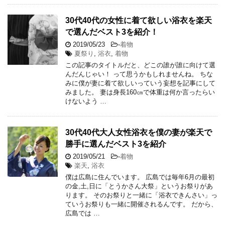
30代40代の女性に着て欲しい浴衣を楽天
で選んだベスト3を紹介！
2019/05/23
-
着物
夏祭り
,
浴衣
,
着物
この記事のタイトルだと、どこの誰が誰に向けて選
んだんじゃい！ って思うかもしれませんね。 ちな
みに僕が妻に着て欲しいっていう妄想を記事にして
みました。 妻は身長160㎝で体重は何か言ったらい
けないよう …
30代40代大人女性浴衣を僕の妻が楽天で
勝手に選んだベスト3を紹介
2019/05/21
-
着物
楽天
,
浴衣
僕は広島に住んでいます。 広島では毎年6月の最初
の金,土,日に「とうかさん大祭」というお祭りがあ
ります。 そのお祭りと一緒に「浴衣できんさい」っ
ていうお祭りも一緒に開催されるんです。 だから、
広島では …