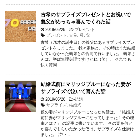
古希のサプライズプレゼントとお祝いで
義父がめっちゃ喜んでくれた話
2019/05/29
-
プレゼント
プレゼント
,
古希
,
母
,
父
古希（70才の誕生日）の義父にあるサプライズプレ
ゼントをしました。 我々家族と、その時はまだ結婚
していなかった義弟との合同で行いました。 義弟さ
んは、半ば無理矢理ですけどね（笑）。 それでも、
快く賛同 …
結婚式前にマリッジブルーになった妻が
サプライズで泣いて喜んだ話
2019/05/28
-
結婚
サプライズ
,
結婚式
僕の妻がマリッジブルーになったお話は、「結婚式
前に妻がマリッジブルーになってしまった！その理
由とは？」 の記事に書いています。 その妻を何と
か喜んでもらいたかった僕は、サプライズを仕掛け
ました。 泣い …