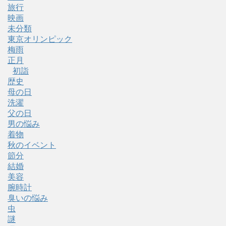
旅行
映画
未分類
東京オリンピック
梅雨
正月
初詣
歴史
母の日
洗濯
父の日
男の悩み
着物
秋のイベント
節分
結婚
美容
腕時計
臭いの悩み
虫
謎