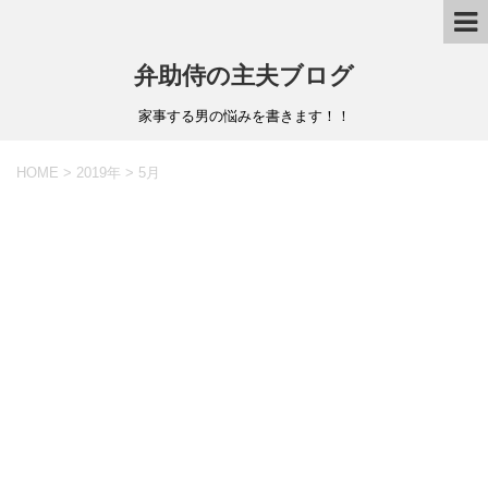
弁助侍の主夫ブログ
家事する男の悩みを書きます！！
HOME
>
2019年
>
5月