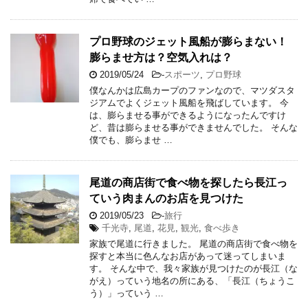
プロ野球のジェット風船が膨らまない！
膨らませ方は？空気入れは？
2019/05/24
-
スポーツ
,
プロ野球
僕なんかは広島カープのファンなので、マツダスタ
ジアムでよくジェット風船を飛ばしています。 今
は、膨らませる事ができるようになったんですけ
ど、昔は膨らませる事ができませんでした。 そんな
僕でも、膨らませ …
尾道の商店街で食べ物を探したら長江っ
ていう肉まんのお店を見つけた
2019/05/23
-
旅行
千光寺
,
尾道
,
花見
,
観光
,
食べ歩き
家族で尾道に行きました。 尾道の商店街で食べ物を
探すと本当に色んなお店があって迷ってしまいま
す。 そんな中で、我々家族が見つけたのが長江（な
がえ）っていう地名の所にある、「長江（ちょうこ
う）」っていう …