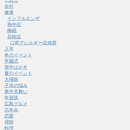
七五三
会社
健康
インフルエンザ
熱中症
睡眠
花粉症
口腔アレルギー症候群
入学
冬のイベント
卒園式
喪中はがき
夏のイベント
大掃除
子供の悩み
寒中見舞い
年賀状
広島グルメ
忘年会
恋愛
掃除
料理