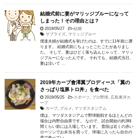
結婚式前に妻がマリッジブルーになって
しまった！その理由とは？
2019/05/27
-
結婚
サプライズ
,
マリッジブルー
僕達夫婦が結婚式を挙げたのは、すでに11年前に遡
ります。 結婚式前にちょっとごたごたがありまし
た。 そして、妻はひどく落ち込んじゃって、マリッ
ジブルーになったんです。 それでも、結婚式当日、
妻は泣いて …
2019年カープ會澤翼プロディース「翼の
さっぱり塩豚トロ丼」を食べた
2019/05/25
-
スポーツ
,
プロ野球
,
広島東洋カ
ープ
カープ
,
グルメ
,
マツダスタジアム
僕は、マツダスタジアムで野球観戦するほとんどの
場合は内野自由席です。 なので、試合開始の約3時
間くらい前には入場しています。 普段は近くの赤い
ローソンでお弁当を買って、球場に入ったら自分の
席で食べてい …