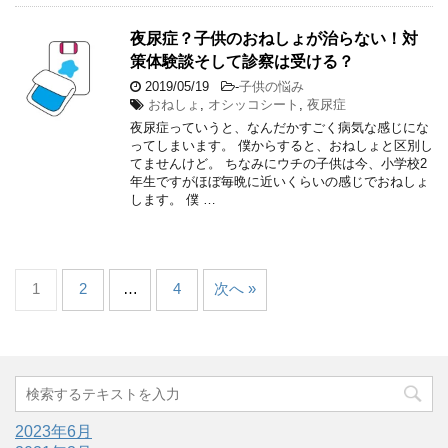
夜尿症？子供のおねしょが治らない！対
策体験談そして診察は受ける？
2019/05/19
-
子供の悩み
おねしょ
,
オシッコシート
,
夜尿症
夜尿症っていうと、なんだかすごく病気な感じにな
ってしまいます。 僕からすると、おねしょと区別し
てませんけど。 ちなみにウチの子供は今、小学校2
年生ですがほぼ毎晩に近いくらいの感じでおねしょ
します。 僕 …
1
2
…
4
次へ »
2023年6月