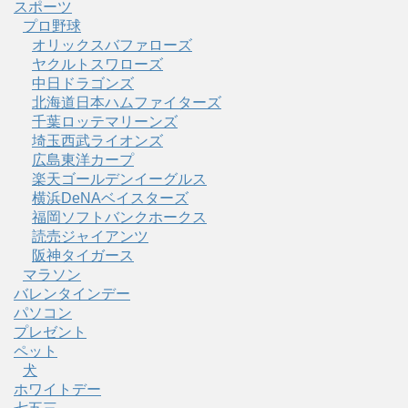
スポーツ
プロ野球
オリックスバファローズ
ヤクルトスワローズ
中日ドラゴンズ
北海道日本ハムファイターズ
千葉ロッテマリーンズ
埼玉西武ライオンズ
広島東洋カープ
楽天ゴールデンイーグルス
横浜DeNAベイスターズ
福岡ソフトバンクホークス
読売ジャイアンツ
阪神タイガース
マラソン
バレンタインデー
パソコン
プレゼント
ペット
犬
ホワイトデー