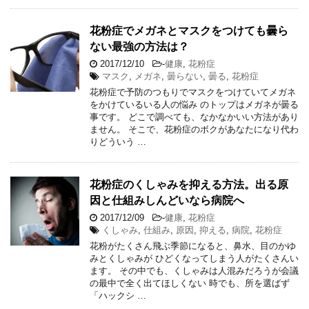
花粉症でメガネとマスクをつけても曇ら
ない最強の方法は？
2017/12/10
-
健康
,
花粉症
マスク
,
メガネ
,
曇らない
,
曇る
,
花粉症
花粉症で予防のつもりでマスクをつけていてメガネ
をかけているいる人の悩み のトップはメガネが曇る
事です。 どこで調べても、なかなかいい方法があり
ません。 そこで、花粉症のボクがあなたになり代わ
りどういう …
花粉症のくしゃみを抑える方法。出る原
因と仕組みしんどいなら病院へ
2017/12/09
-
健康
,
花粉症
くしゃみ
,
仕組み
,
原因
,
抑える
,
病院
,
花粉症
花粉がたくさん飛ぶ季節になると、鼻水、目のかゆ
みとくしゃみが ひどくなってしまう人がたくさんい
ます。 その中でも、くしゃみは人混みだろうが会議
の最中で全く出てほしくない 時でも、所を選ばず
「ハックシ …