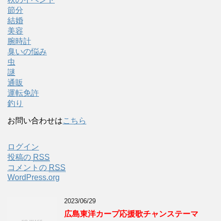
節分
結婚
美容
腕時計
臭いの悩み
虫
謎
通販
運転免許
釣り
お問い合わせは
こちら
ログイン
投稿の
RSS
コメントの
RSS
WordPress.org
2023/06/29
広島東洋カープ応援歌チャンステーマ