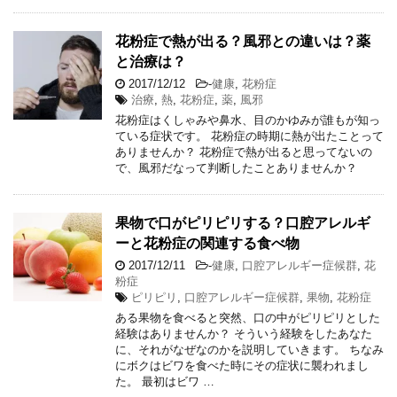
花粉症で熱が出る？風邪との違いは？薬
と治療は？
2017/12/12
-
健康
,
花粉症
治療
,
熱
,
花粉症
,
薬
,
風邪
花粉症はくしゃみや鼻水、目のかゆみが誰もが知っ
ている症状です。 花粉症の時期に熱が出たことって
ありませんか？ 花粉症で熱が出ると思ってないの
で、風邪だなって判断したことありませんか？
果物で口がピリピリする？口腔アレルギ
ーと花粉症の関連する食べ物
2017/12/11
-
健康
,
口腔アレルギー症候群
,
花
粉症
ピリピリ
,
口腔アレルギー症候群
,
果物
,
花粉症
ある果物を食べると突然、口の中がピリピリとした
経験はありませんか？ そういう経験をしたあなた
に、それがなぜなのかを説明していきます。 ちなみ
にボクはビワを食べた時にその症状に襲われまし
た。 最初はビワ …