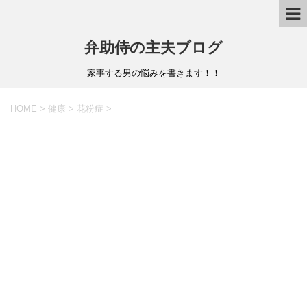
弁助侍の主夫ブログ
家事する男の悩みを書きます！！
HOME
>
健康
>
花粉症
>