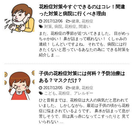
花粉症対策今すぐできるのはコレ！間違
った対策と病院に行くべき理由
2017/12/06
-
健康
,
花粉症
対策
,
病院
,
花粉症
,
間違い
また、花粉症の季節が近づいてきました。 目がめっ
ちゃかゆい！ 鼻が詰まって眠れない！ くしゃみの
連続！ しんどいですよね。 それでも、病院には行
きたくないと思っているあなたの為に できる対策を
紹介しま …
子供の花粉症対策には何科？予防治療は
ある？マスクだけ？
2017/12/05
-
健康
,
花粉症
こども
,
花粉症、アレルギー
ひと昔前までは、花粉症は大人の病気だと思われて
いました。 しかしながら、最近は子供の頃から花粉
症に悩まされているようです。 鼻水が詰まって息が
苦しそうで、目は真っ赤になってこすったりと 見て
いられない …