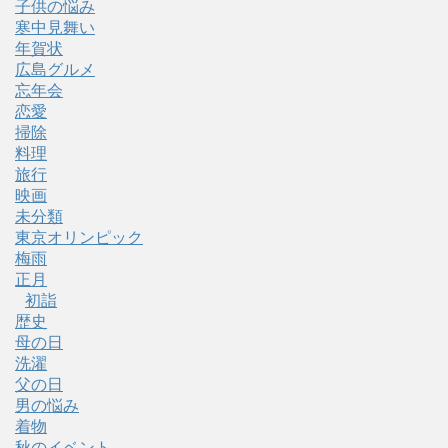
子供の悩み
寒中見舞い
年賀状
広島グルメ
忘年会
恋愛
掃除
料理
旅行
映画
未分類
東京オリンピック
梅雨
正月
初詣
歴史
母の日
洗濯
父の日
男の悩み
着物
秋のイベント