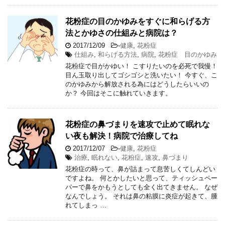
花粉症の目のかゆみをすぐに和らげる方
法とかゆさの仕組みと病院は？
2017/12/09
-
健康
,
花粉症
仕組み
,
和らげる方法
,
病院
,
花粉症 目のかゆみ
花粉症で目がかゆい！ こすりたいのを必死で我慢！
目ん玉取り出してゴシゴシと洗いたい！ 今すぐ、こ
のかゆみから解放される為にはどうしたらいいの
か？ 今回はそこに触れていきます。
花粉症の鼻づまりを速攻で止めて眠れな
い夜も解決！病院で治療してね
2017/12/07
-
健康
,
花粉症
治療
,
眠れない
,
花粉症
,
速攻
,
鼻づまり
花粉症の時って、鼻が詰まって息苦しくてしんどい
ですよね。 何とかしたいと思って、ティッシュペー
パーで鼻をかもうとしても全く出てきません。 なぜ
なんでしょう。 それは鼻の粘膜に炎症が起きて、腫
れてしまっ …