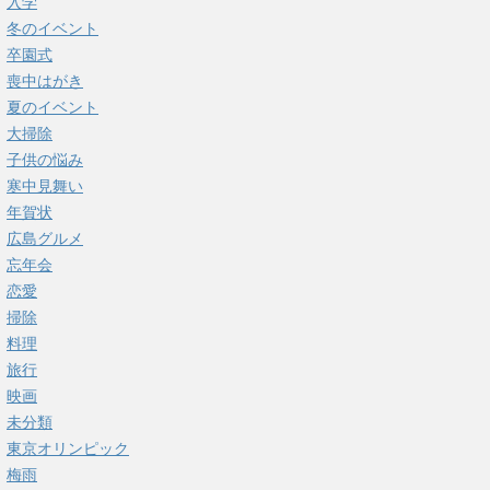
入学
冬のイベント
卒園式
喪中はがき
夏のイベント
大掃除
子供の悩み
寒中見舞い
年賀状
広島グルメ
忘年会
恋愛
掃除
料理
旅行
映画
未分類
東京オリンピック
梅雨