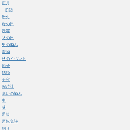
正月
初詣
歴史
母の日
洗濯
父の日
男の悩み
着物
秋のイベント
節分
結婚
美容
腕時計
臭いの悩み
虫
謎
通販
運転免許
釣り