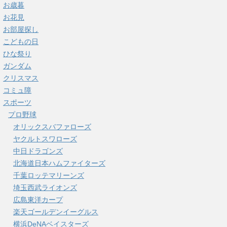
お歳暮
お花見
お部屋探し
こどもの日
ひな祭り
ガンダム
クリスマス
コミュ障
スポーツ
プロ野球
オリックスバファローズ
ヤクルトスワローズ
中日ドラゴンズ
北海道日本ハムファイターズ
千葉ロッテマリーンズ
埼玉西武ライオンズ
広島東洋カープ
楽天ゴールデンイーグルス
横浜DeNAベイスターズ