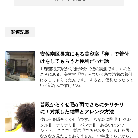
関連記事
安佐南区長束にある美容室「禅」で着付
けをしてもらうと便利だった話
JR安芸長束駅から徒歩8分（僕の実測です。）のと
ころにある、美容室「禅」っていう所で浴衣の着付
けをしてもらったんです。 すると、便利だったって
いう話なんですけどね。
普段からくせ毛が雨でさらにチリチリ
に！対策した結果とアレンジ方法
僕は何を隠そうくせ毛です。 ちなみに剛毛！ クル
クル君、チリチリ君、パンチ君！あるいはタワ
シ・・。 ここで、髪の毛であだ名をつけられた男も
なかなか見たことありません。 中学生くらいから、