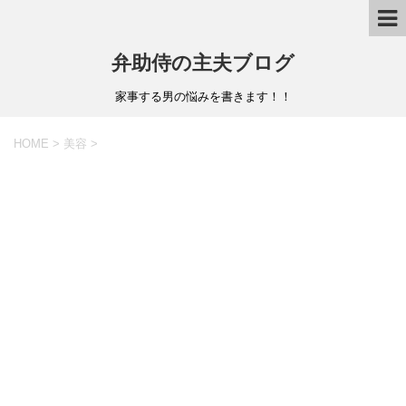
弁助侍の主夫ブログ
家事する男の悩みを書きます！！
HOME
>
美容
>