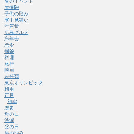
夏のイベント
大掃除
子供の悩み
寒中見舞い
年賀状
広島グルメ
忘年会
恋愛
掃除
料理
旅行
映画
未分類
東京オリンピック
梅雨
正月
初詣
歴史
母の日
洗濯
父の日
男の悩み