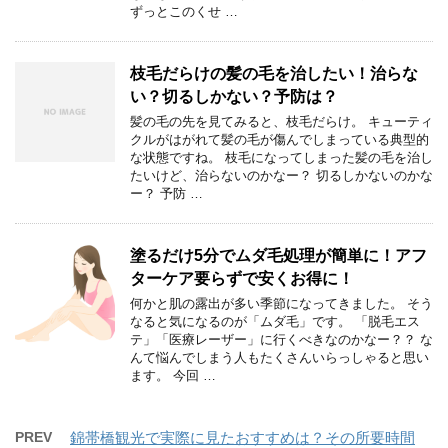
ずっとこのくせ …
枝毛だらけの髪の毛を治したい！治らな
い？切るしかない？予防は？
髪の毛の先を見てみると、枝毛だらけ。 キューティ
クルがはがれて髪の毛が傷んでしまっている典型的
な状態ですね。 枝毛になってしまった髪の毛を治し
たいけど、治らないのかなー？ 切るしかないのかな
ー？ 予防 …
塗るだけ5分でムダ毛処理が簡単に！アフ
ターケア要らずで安くお得に！
何かと肌の露出が多い季節になってきました。 そう
なると気になるのが「ムダ毛」です。 「脱毛エス
テ」「医療レーザー」に行くべきなのかなー？？ な
んて悩んでしまう人もたくさんいらっしゃると思い
ます。 今回 …
PREV
錦帯橋観光で実際に見たおすすめは？その所要時間