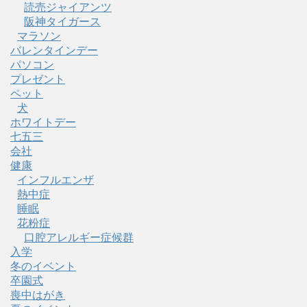
読売ジャイアンツ
阪神タイガース
マラソン
バレンタインデー
パソコン
プレゼント
ペット
犬
ホワイトデー
七五三
会社
健康
インフルエンザ
熱中症
睡眠
花粉症
口腔アレルギー症候群
入学
冬のイベント
卒園式
喪中はがき