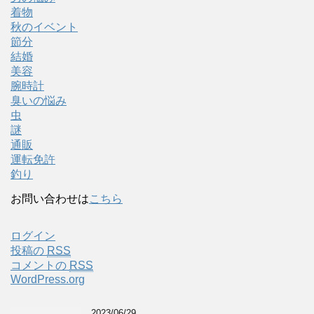
着物
秋のイベント
節分
結婚
美容
腕時計
臭いの悩み
虫
謎
通販
運転免許
釣り
お問い合わせは
こちら
ログイン
投稿の
RSS
コメントの
RSS
WordPress.org
2023/06/29