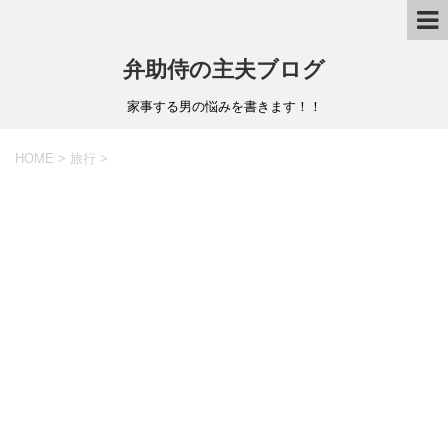
弁助侍の主夫ブログ
家事する男の悩みを書きます！！
HOME
>
旅行
>