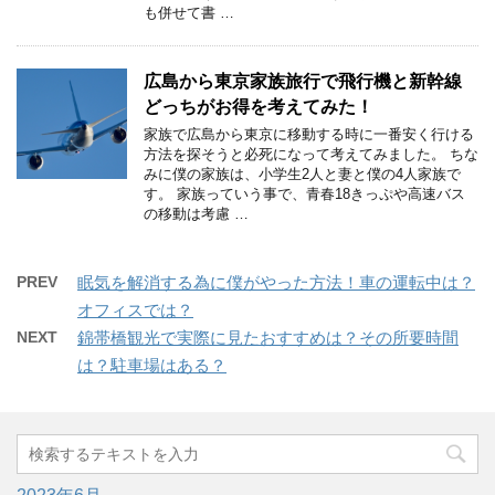
も併せて書 …
広島から東京家族旅行で飛行機と新幹線
どっちがお得を考えてみた！
家族で広島から東京に移動する時に一番安く行ける
方法を探そうと必死になって考えてみました。 ちな
みに僕の家族は、小学生2人と妻と僕の4人家族で
す。 家族っていう事で、青春18きっぷや高速バス
の移動は考慮 …
PREV
眠気を解消する為に僕がやった方法！車の運転中は？
オフィスでは？
NEXT
錦帯橋観光で実際に見たおすすめは？その所要時間
は？駐車場はある？