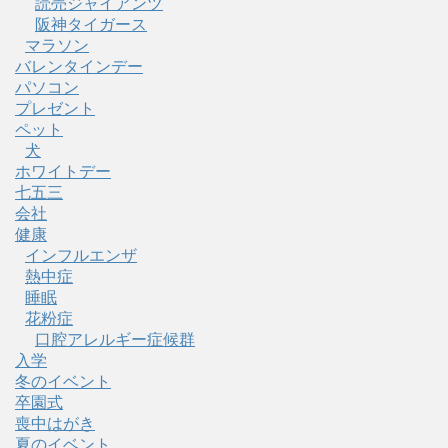
読売ジャイアンツ
阪神タイガース
マラソン
バレンタインデー
パソコン
プレゼント
ペット
犬
ホワイトデー
七五三
会社
健康
インフルエンザ
熱中症
睡眠
花粉症
口腔アレルギー症候群
入学
冬のイベント
卒園式
喪中はがき
夏のイベント