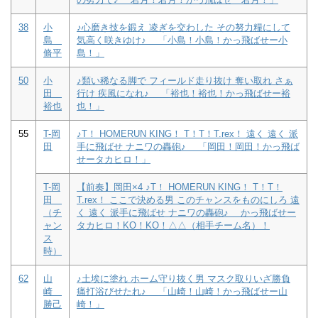
38
小
♪心磨き技を鍛え 凌ぎを交わした その努力糧にして
島
気高く咲きゆけ♪ 「小島！小島！かっ飛ばせー小
脩平
島！」
50
小
♪類い稀なる脚で フィールド走り抜け 奪い取れ さぁ
田
行け 疾風になれ♪ 「裕也！裕也！かっ飛ばせー裕
裕也
也！」
55
T-岡
♪T！ HOMERUN KING！ T！T！T.rex！ 遠く 遠く 派
田
手に飛ばせ ナニワの轟砲♪ 「岡田！岡田！かっ飛ば
せータカヒロ！」
T-岡
【前奏】岡田×4 ♪T！ HOMERUN KING！ T！T！
田
T.rex！ ここで決める男 このチャンスをものにしろ 遠
（チ
く 遠く 派手に飛ばせ ナニワの轟砲♪ かっ飛ばせー
ャン
タカヒロ！KO！KO！△△（相手チーム名）！
ス
時）
62
山
♪土埃に塗れ ホーム守り抜く男 マスク取りいざ勝負
崎
痛打浴びせたれ♪ 「山崎！山崎！かっ飛ばせー山
勝己
崎！」