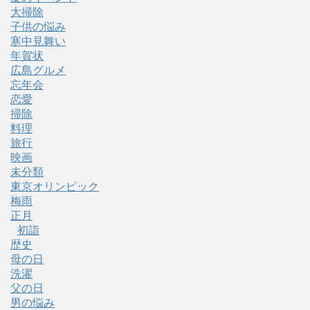
大掃除
子供の悩み
寒中見舞い
年賀状
広島グルメ
忘年会
恋愛
掃除
料理
旅行
映画
未分類
東京オリンピック
梅雨
正月
初詣
歴史
母の日
洗濯
父の日
男の悩み