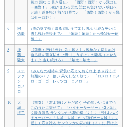
気力 頑なに 貫き通せ♪ 「西野！西野！かっ飛ばせ
ー西野！」 ♪動きまわる元気 誰にも負けない 明日へ
と続く道を拓け 前だけ見て♪ 「西野！西野！かっ飛
ばせー西野！」
6
宗
♪胸の奥で熱く滾る 想い全て出し切れ 壮絶な争いに
佑磨
勝ち残れ最後まで♪ 「佑磨！佑磨！かっ飛ばせー佑
磨！」
8
後
【前奏：行け! 走れ! Go! 駿太】 ♪容赦なく切りぬけ
藤
迫る敵を薙ぎ払え 上野（こうずけ）の駿馬（はやう
駿太
ま）よ 走り続けろ♪ 「駿太！駿太！」
9
ステ
♪みんなの期待を 背負い応えておくれよ さぁ行くぞ
ファ
無類のパワー使い 果てしなく放て♪ 「ロメロ！ロメ
ン・
ロ！ゴーゴーレッツゴーロメロ！」
ロメ
ロ
10
大
【前奏】「君よ輝けとただ願う 子の想いいつまでも
城
このうたに乗せて」 「ハイヤーサーサー」×3 ♪逞し
滉二
く咲き誇る サンタンかの花の様（よ）に 行けよハバ
チューバー♪ 「大城！大城！かっ飛ばせー大城！」 ♪
逞しく咲き誇る サンタンかの花の様（よ）に 行けよ