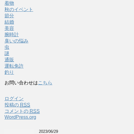
着物
秋のイベント
節分
結婚
美容
腕時計
臭いの悩み
虫
謎
通販
運転免許
釣り
お問い合わせは
こちら
ログイン
投稿の
RSS
コメントの
RSS
WordPress.org
2023/06/29