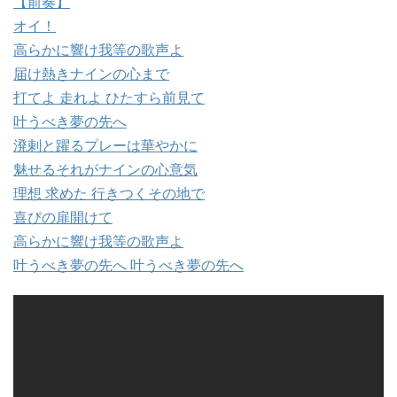
【前奏】
オイ！
高らかに響け我等の歌声よ
届け熱きナインの心まで
打てよ 走れよ ひたすら前見て
叶うべき夢の先へ
溌剌と躍るプレーは華やかに
魅せるそれがナインの心意気
理想 求めた 行きつくその地で
喜びの扉開けて
高らかに響け我等の歌声よ
叶うべき夢の先へ 叶うべき夢の先へ