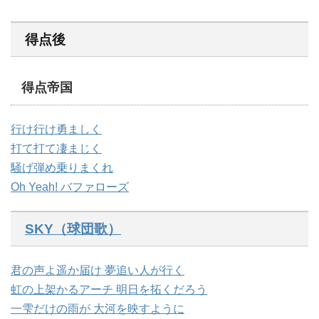
得点後
得点帝国
行け行け勇ましく
打て打て凄まじく
騒げ弾め乗りまくれ
Oh Yeah! バファローズ
SKY（球団歌）
君の声よ遥か届け 夢追い人が行く
虹の上架かるアーチ 明日を拓くだろう
一雫だけの雨が 大河を映すように