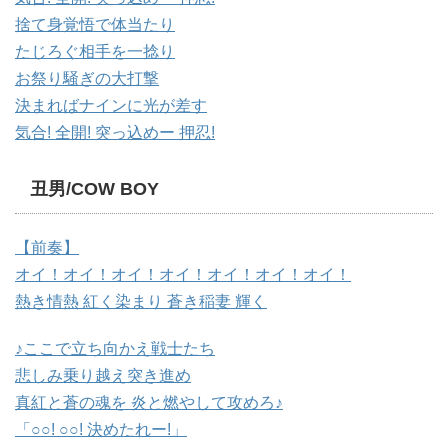
捨て身覚悟で体当たり
たじろぐ相手を一捻り
お祭り騒ぎの大打撃
決まればナインに光が差す
気合! 全開! 突っ込めー 押忍!
丑男/COW BOY
【前奏】
オイ！オイ！オイ！オイ！オイ！オイ！オイ！
熱き情熱 紅く染まり 蒼き稲妻 輝く
♪ここで立ち向かえ戦士たち
悲しみ乗り越え突き進め
真紅と蒼の魂を 炎と燃やして攻めろ♪
「○○! ○○! 決めたれー!」