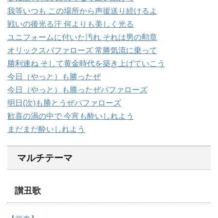
我等いつも この場所から声援送り続けるよ
戦いの後光る汗 何よりも美しく光る
ユニフォームに付いた汚れ それは男の勲章
オリックスバファローズ 常勝気流に乗って
勝利連ね そして黄金時代を築き上げていこう
今日（やっと）も勝ったぜ
今日（やっと）も勝ったぜバファローズ
明日(次)も勝とうぜバファローズ
歓喜の渦の中で 今宵も酔いしれよう
まだまだ酔いしれよう
マルチテーマ
讃丑歌