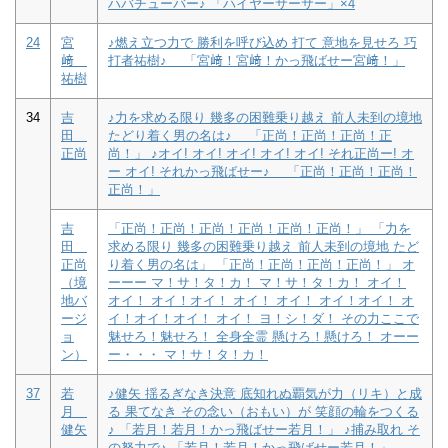
ハバチューバー♪ 「ハイヤーサーサー」×4
24
宮
♪燃え立つ力で 勝利を呼び込め 打て 意地を見せろ 巧
﨑
打者祐樹♪ 「宮﨑！宮﨑！かっ飛ばせー宮﨑！」
祐樹
34
吉
♪力を求める限り 幾多の困難乗り越え 前人未到の境地
田
たどり着く男の名は♪ 「正尚！正尚！正尚！正
正尚
尚！」 ♪オイ! オイ! オイ! オイ! オイ! それ正尚ー! オ
ー オイ! それかっ飛ばせー♪ 「正尚！正尚！正尚！
正尚！」
吉
「正尚！正尚！正尚！正尚！正尚！正尚！」 「力を
田
求める限り 幾多の困難乗り越え 前人未到の境地 たど
正尚
り着く男の名は」 「正尚！正尚！正尚！正尚！」 オ
（境
ーーー マ！サ！タ！カ！ マ！サ！タ！カ！ オイ！
地バ
オイ！ オイ！オイ！ オイ！ オイ！ オイ！オイ！ オ
ージ
イ！オイ！オイ！ オイ！ ヨ！シ！ダ！ その力ここで
ョ
魅せろ！魅せろ！ 全身全霊 懸けろ！懸けろ！ オーー
ン）
ー・・・ マ！サ！タ！カ！
37
若
♪健矢 揺るぎなき決意 底知れぬ覇気が力（リキ）と成
月
る 果てなき その念い（おもい）が 笑顔の輪をつくる
健矢
♪ 「若月！若月！かっ飛ばせー若月！」 ♪捕み取れ そ
の努力で♪ 「若月！若月！かっ飛ばせー若月！」