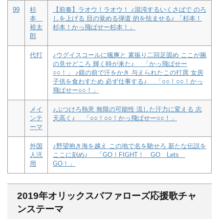
99
杉
【前奏】ラオウ！ラオウ！ ♪混沌するいくさばで のろ
本
しを上げる 目の覚める弾道 的を怯ませる♪ 「杉本！
裕太
杉本！かっ飛ばせー杉本！」
郎
代打
♪ウグイスコールに颯爽と 素振り二回足固め ここが腕
の見せどころ 輝く時が来た♪ 「かっ飛ばせー
○○！」 ♪鏡の前で汗をかき 与えられたこの打席 女房
子供を食わすため 必ず仕事する♪ 「○○！○○！かっ
飛ばせー○○！」
メイ
♪ぶつけろ熱意 無限の可能性 流した汗力に変える 志
ンテ
天高く♪ 「○○！○○！かっ飛ばせー○○！」
ーマ
外国
♪野望抱き海を越え この地で名を馳せろ 新たな伝説を
人汎
ここに刻め♪ 「GO！FIGHT！ GO Lets
用
GO！」
2019年オリックスバファローズ応援歌チャ
ンステーマ