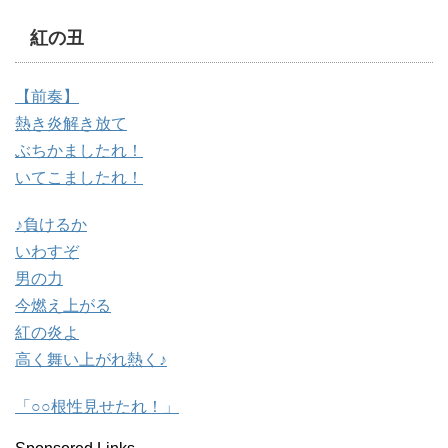
紅の丑
【前奏】
熱き炎解き放て
ぶちかましたれ！
いてこましたれ！
♪負けるか
いわすぞ
男の力
今燃え上がる
紅の炎よ
高く舞い上がれ熱く♪
「○○根性見せたれ！」