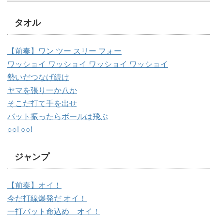
タオル
【前奏】ワン ツー スリー フォー
ワッショイ ワッショイ ワッショイ ワッショイ
勢いだつなげ続け
ヤマを張り一か八か
そこだ打て手を出せ
バット振ったらボールは飛ぶ
○○! ○○!
ジャンプ
【前奏】オイ！
今だ打線爆発だ オイ！
一打バット命込め オイ！