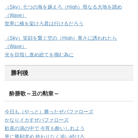
（Sky）七つの海を越えろ（High）母なる大地を踏め
（Wave）
世界に橋を架けろ君は行けるだろう
（Sky）笑顔を繋ぐ空の（High）青さに誘われたら
（Wave）
光を目指し進め総てを掴む為に
勝利後
酔勝歌～丑の勲章～
今日も（やっと）勝ったぜバファローズ
かなりイカすぜバファローズ
歓喜の渦の中で 今宵も酔いしれよう
更に勝利求め 終わりなく追い続けろ