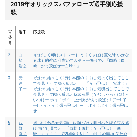
2019年オリックスバファローズ選手別応援
歌
背
選手
応援歌
番
号
2
白
♪はげしく叩けストレート うまくさばけ変化球 いかな
崎
る球も的確に 仕留めてみせろ一振りで♪ 「白崎！白
浩之
崎！かっ飛ばせー白崎！」
3
安
♪たけれ雄々しく行け 本能のままに 気はく出してここ
達
で今見せろ 力振り絞れ♪ 「かっ飛ばせー安達！」
了一
♪たけれ雄々しく行け 本能のままに 気魄出してここで
今見せろ 力振り絞れ♪ 我武者羅（がむしゃら）に喰ら
いつけー ポイ！ポイ！上州男が張っ飛ばす! 了一! 了
一! オイオイ！張っ飛ばせー ポイ！ポイ！張っ飛ば
せ！
5
西
♪動きまわる元気 誰にも負けない 明日へと続く道を拓
野
け 前だけ見て♪ 「西野！西野！かっ飛ばせー西
真弘
野！」（ここまで2回繰り返し） ♪怯まぬ精神 失わぬ