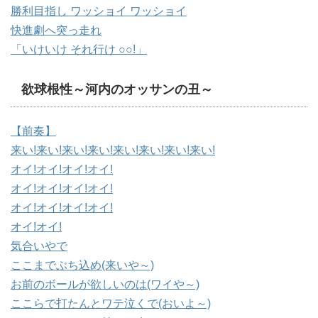
勝利目指し ワッショイ ワッショイ
快進劇へ突っ走れ
「いけいけ それ行け ○○!」
欲球根性～河内のオッサンの丑～
【前奏】
来い!来い!来い!来い!来い!来い!来い!来い!
オイ!オイ!オイ!オイ!
オイ!オイ!オイ!オイ!
オイ!オイ!オイ!オイ!
オイ!オイ!
気合いやで
ここまでぶち込め(来いや～)
お前のボールが欲しいのは(ワイや～)
ここらで打たんとワテ泣くで(おいよ～)