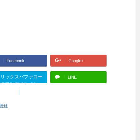
Facebook
Google+
オリックスバファロー
LINE
ズ選手別応援歌「代
」">
B!
はてブ
野球