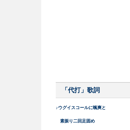
「代打」歌詞
♪ウグイスコールに颯爽と
素振り二回足固め