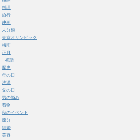
掃除
料理
旅行
映画
未分類
東京オリンピック
梅雨
正月
初詣
歴史
母の日
洗濯
父の日
男の悩み
着物
秋のイベント
節分
結婚
美容