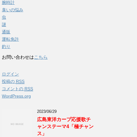
腕時計
臭いの悩み
虫
謎
通販
運転免許
釣り
お問い合わせは
こちら
ログイン
投稿の
RSS
コメントの
RSS
WordPress.org
2023/06/29
広島東洋カープ応援歌チ
ャンステーマ4「極チャン
ス」