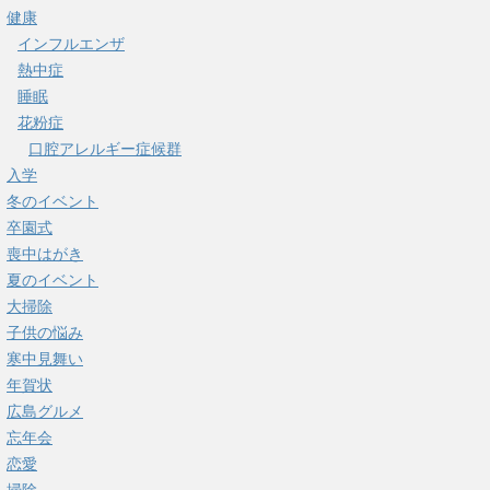
健康
インフルエンザ
熱中症
睡眠
花粉症
口腔アレルギー症候群
入学
冬のイベント
卒園式
喪中はがき
夏のイベント
大掃除
子供の悩み
寒中見舞い
年賀状
広島グルメ
忘年会
恋愛