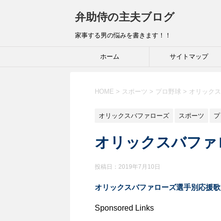
弁助侍の主夫ブログ
家事する男の悩みを書きます！！
ホーム
サイトマップ
HOME
>
スポーツ
>
プロ野球
>
オリックス
オリックスバファローズ
スポーツ
プ
オリックスバファ
投稿日：
2019年7月10日
オリックスバファローズ選手別応援歌
Sponsored Links