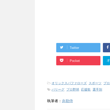
Twitter
Pocket
打
-
オリックスバファローズ
,
スポーツ
,
プロ
-
パリーグ
,
プロ野球
,
応援歌
,
選手別
執筆者：
弁助侍