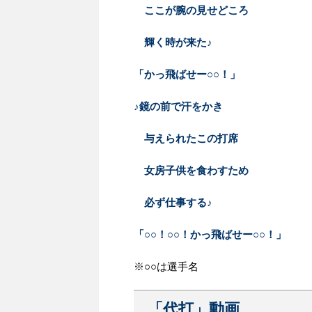
ここが腕の見せどころ
輝く時が来た♪
「かっ飛ばせー○○！」
♪鏡の前で汗をかき
与えられたこの打席
女房子供を食わすため
必ず仕事する♪
「○○！○○！かっ飛ばせー○○！」
※○○は選手名
「代打」動画