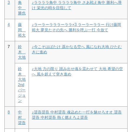
3
角
♪ララララ角中 ララララ角中 さあ戦え角中 勝利へ導
中
け 栄光の時を目指して
勝也
4
藤
♪ラーラーラララーララ×3 ラーラーララー 行け藤岡
岡
裕大 夢見たその先へ 勝利を呼ぶ一打 今放て
裕大
7
鈴
♪今こそはばたけ 遥かなる空へ 風になれ大地 ひたむ
木
きに進め
大地
鈴
♪大地 力の限り 踏み出せ魂を震わせて 大地 希望の空
木
へ 風を超えて突き進め
大地
2nd
バー
ジョ
ン
8
中
♪奨吾奨吾 中村奨吾 魂込めた一打を魅せろオオ 奨吾
村
奨吾 中村奨吾 熱く燃えろよ奨吾
奨吾