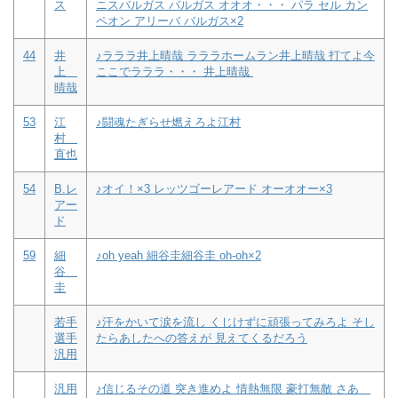
ス
ニスバルガス バルガス オオオ・・・ パラ セル カン
ペオン アリーバ バルガス×2
44
井
♪ラララ井上晴哉 ラララホームラン井上晴哉 打てよ今
上
ここでラララ・・・ 井上晴哉
晴哉
53
江
♪闘魂たぎらせ燃えろよ江村
村
直也
54
B.レ
♪オイ！×3 レッツゴーレアード オーオオー×3
アー
ド
59
細
♪oh yeah 細谷圭細谷圭 oh-oh×2
谷
圭
若手
♪汗をかいて涙を流し くじけずに頑張ってみろよ そし
選手
たらあしたへの答えが 見えてくるだろう
汎用
汎用
♪信じるその道 突き進めよ 情熱無限 豪打無敵 さあ