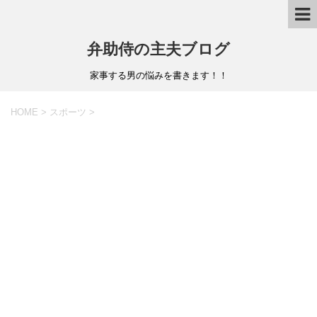
弁助侍の主夫ブログ
家事する男の悩みを書きます！！
HOME
>
スポーツ
>