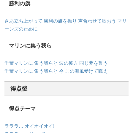
勝利の旗
さあ立ち上がって 勝利の旗を振り 声合わせて歌おう マリ
ーンズのために
マリンに集う我ら
千葉マリンに 集う我らと 波の彼方 同じ夢を誓う
千葉マリンに 集う我らと 今 この海風受けて戦え
得点後
得点テーマ
ラララ… オイオイオイ!