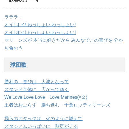
ラララ…
オイ! オイ! わっしょい!わっしょい!
オイ! オイ! わっしょい!わっしょい!
マリーンズが 本当に好きだから みんなでこの喜びを 分か
ち合おう
球団歌
勝利の 喜びは 大波となって
スタンド全体に 広がってゆく
We Love Love Love Love Marines(×２)
王者はおごらず 勝ち進む 千葉ロッテマリーンズ
我らのアタックは 火のように燃えて
スタジアムいっぱいに 熱気が走る