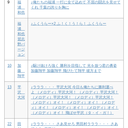
9
福
♪俺たちの福浦 一打に全て込めて 不屈の闘志を見せて
浦
くれ 千葉の誇りを胸に
和也
福
♪ふくうらー×2 ふ！く！う！ら！ ふくうらー
浦
和也
習志
野バ
ージ
ョン
10
加
♪駆け抜けろ強く 勝利を目指して 光を放つ君の勇姿
藤
加藤翔平 加藤翔平 飛びたて翔平 彼方まで
翔平
13
平
♪ラララ・・・ 平沢大河 今日も俺たちに勝利運べ
沢
よ （メロディ）平沢大河！ （メロディ）平沢大河！
大河
（メロディ）平沢大河！ （メロディ）平沢大河！
（メロディ）オイ！ （メロディ）オイ！ （メロデ
ィ）オイ！ （メロディ）オイ！ （メロディ）オイ！
（メロディ）オイ！ 飛ばせ平沢（タ・イ・ガ！）
22
田
♪ラララ・・・ さあ見せろ 男田村ラララ・・・ さあ