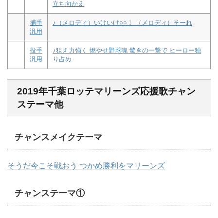
立ち向かえ
捕手
♪（メロディ）いけいけ○○！ （メロディ）そーれ
汎用
投手
♪狙え力強く 燃やせ野球魂 驚きの一撃で ヒーロー独
汎用
り占め
2019年千葉ロッテマリーンズ応援歌チャン
ステーマ他
チャンスメイクテーマ
そうだ今こそ戦おう つかめ勝利をマリーンズ
チャンステーマ①