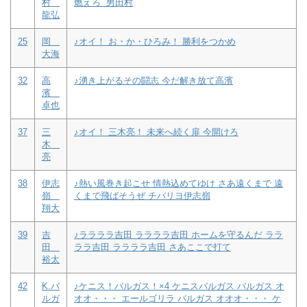
村
燃えろ 男田村
龍弘
25
岡
♪オイ！ お・か・ひろみ！ 勝利をつかめ
大海
32
高
♪湧き上がるその闘志 今だ解き放て高濱
濱
卓也
37
三
♪オイ！ 三木亮！ 未来へ続く扉 今開けろ
木
亮
38
伊志
♪熱い風巻き起こせ 情熱込めてゆけ さあ遠くまで 遠
嶺
くまで飛ばそうぜ チバリヨ伊志嶺
翔大
39
吉
♪ララララ吉田 ララララ吉田 ホームを守るんだ ララ
田
ララ吉田 ララララ吉田 さあここで打て
裕太
42
K.バ
♪ケニス！バルガス！×4 ケニスバルガス バルガス オ
ルガ
オオ・・・ エールゴリラ バルガス オオオ・・・ ケ