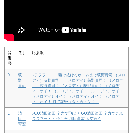
背
選手
応援歌
番
号
0
荻
♪ラララ・・・ 駆け抜けろホームまで荻野貴司 （メロ
野
ディ）荻野貴司！ （メロディ）荻野貴司！ （メロデ
貴司
ィ）荻野貴司！ （メロディ）荻野貴司！ （メロデ
ィ）オイ！ （メロディ）オイ！ （メロディ）オイ！
（メロディ）オイ！ （メロディ）オイ！ （メロデ
ィ）オイ！ 打て荻野（タ・カ・シ！）
1
清
♪GO清田清田 全力で飛ばせ GO清田清田 全力で走れ
田
ラララー・・ 今こそ 清田育宏 大空高く
育宏