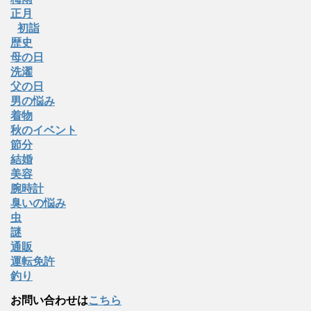
正月
初詣
歴史
母の日
洗濯
父の日
男の悩み
着物
秋のイベント
節分
結婚
美容
腕時計
臭いの悩み
虫
謎
通販
運転免許
釣り
お問い合わせは
こちら