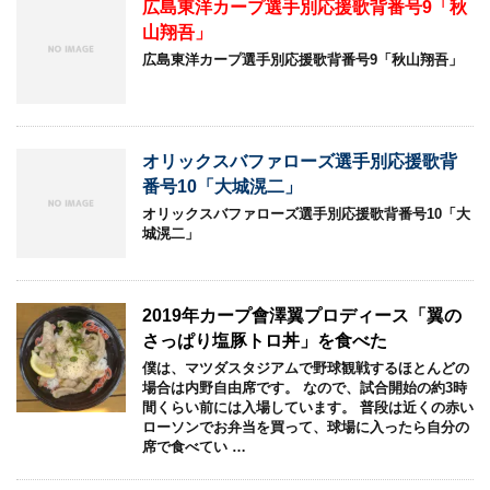
広島東洋カープ選手別応援歌背番号9「秋
山翔吾」
広島東洋カープ選手別応援歌背番号9「秋山翔吾」
オリックスバファローズ選手別応援歌背
番号10「大城滉二」
オリックスバファローズ選手別応援歌背番号10「大
城滉二」
2019年カープ會澤翼プロディース「翼の
さっぱり塩豚トロ丼」を食べた
僕は、マツダスタジアムで野球観戦するほとんどの
場合は内野自由席です。 なので、試合開始の約3時
間くらい前には入場しています。 普段は近くの赤い
ローソンでお弁当を買って、球場に入ったら自分の
席で食べてい …