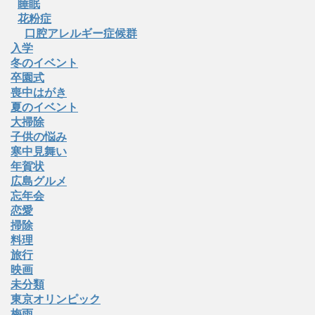
睡眠
花粉症
口腔アレルギー症候群
入学
冬のイベント
卒園式
喪中はがき
夏のイベント
大掃除
子供の悩み
寒中見舞い
年賀状
広島グルメ
忘年会
恋愛
掃除
料理
旅行
映画
未分類
東京オリンピック
梅雨