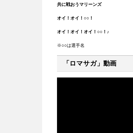
共に戦おうマリーンズ
オイ！オイ！○○！
オイ！オイ！オイ！○○！♪
※○○は選手名
「ロマサガ」動画