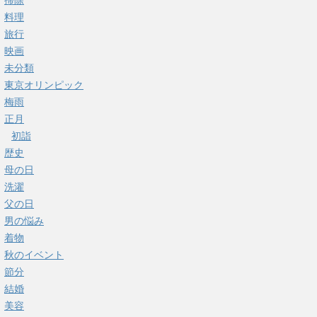
掃除
料理
旅行
映画
未分類
東京オリンピック
梅雨
正月
初詣
歴史
母の日
洗濯
父の日
男の悩み
着物
秋のイベント
節分
結婚
美容