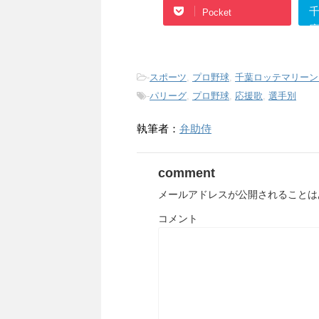
Pocket
ガ
-
スポーツ
,
プロ野球
,
千葉ロッテマリーン
-
パリーグ
,
プロ野球
,
応援歌
,
選手別
執筆者：
弁助侍
comment
メールアドレスが公開されることは
コメント