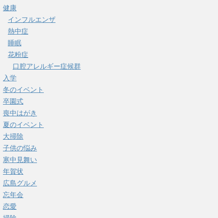
健康
インフルエンザ
熱中症
睡眠
花粉症
口腔アレルギー症候群
入学
冬のイベント
卒園式
喪中はがき
夏のイベント
大掃除
子供の悩み
寒中見舞い
年賀状
広島グルメ
忘年会
恋愛