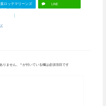
千葉ロッテマリーンズ
LINE
応援歌「ロマサ
」">
B!
はてブ
ズ
ありません。
*
が付いている欄は必須項目です