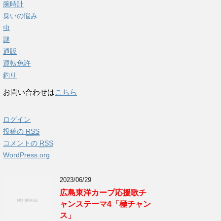
腕時計
臭いの悩み
虫
謎
通販
運転免許
釣り
お問い合わせは
こちら
ログイン
投稿の
RSS
コメントの
RSS
WordPress.org
2023/06/29
広島東洋カープ応援歌チ
ャンステーマ4「極チャン
ス」