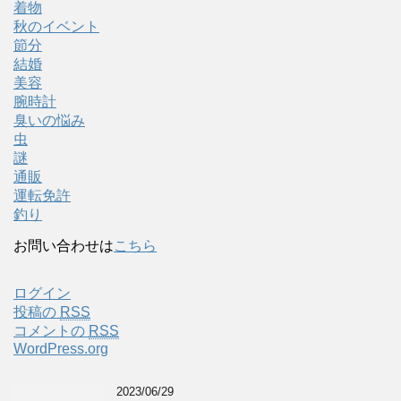
着物
秋のイベント
節分
結婚
美容
腕時計
臭いの悩み
虫
謎
通販
運転免許
釣り
お問い合わせは
こちら
ログイン
投稿の
RSS
コメントの
RSS
WordPress.org
2023/06/29