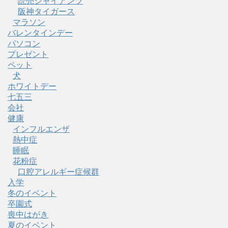
読売ジャイアンツ
阪神タイガース
マラソン
バレンタインデー
パソコン
プレゼント
ペット
犬
ホワイトデー
七五三
会社
健康
インフルエンザ
熱中症
睡眠
花粉症
口腔アレルギー症候群
入学
冬のイベント
卒園式
喪中はがき
夏のイベント