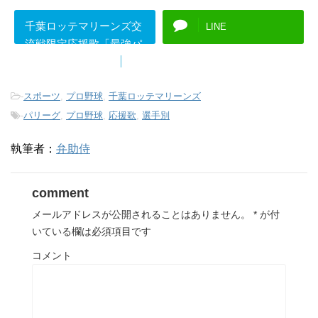
千葉ロッテマリーンズ交
LINE
流戦限定応援歌「最強パ
シフィカン」">
B!
は
てブ
-
スポーツ
,
プロ野球
,
千葉ロッテマリーンズ
-
パリーグ
,
プロ野球
,
応援歌
,
選手別
執筆者：
弁助侍
comment
メールアドレスが公開されることはありません。
*
が付
いている欄は必須項目です
コメント