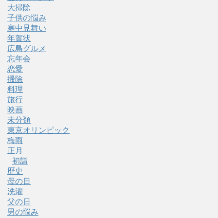
大掃除
子供の悩み
寒中見舞い
年賀状
広島グルメ
忘年会
恋愛
掃除
料理
旅行
映画
未分類
東京オリンピック
梅雨
正月
初詣
歴史
母の日
洗濯
父の日
男の悩み