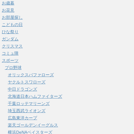
お歳暮
お花見
お部屋探し
こどもの日
ひな祭り
ガンダム
クリスマス
コミュ障
スポーツ
プロ野球
オリックスバファローズ
ヤクルトスワローズ
中日ドラゴンズ
北海道日本ハムファイターズ
千葉ロッテマリーンズ
埼玉西武ライオンズ
広島東洋カープ
楽天ゴールデンイーグルス
横浜DeNAベイスターズ