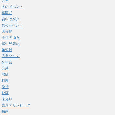
入学
冬のイベント
卒園式
喪中はがき
夏のイベント
大掃除
子供の悩み
寒中見舞い
年賀状
広島グルメ
忘年会
恋愛
掃除
料理
旅行
映画
未分類
東京オリンピック
梅雨