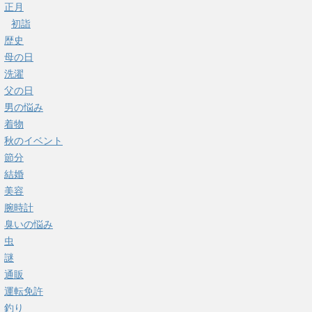
正月
初詣
歴史
母の日
洗濯
父の日
男の悩み
着物
秋のイベント
節分
結婚
美容
腕時計
臭いの悩み
虫
謎
通販
運転免許
釣り