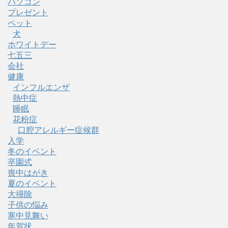
パソコン
プレゼント
ペット
犬
ホワイトデー
七五三
会社
健康
インフルエンザ
熱中症
睡眠
花粉症
口腔アレルギー症候群
入学
冬のイベント
卒園式
喪中はがき
夏のイベント
大掃除
子供の悩み
寒中見舞い
年賀状