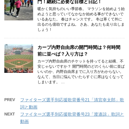
門！継続に必要な目標と日記！
暖かく気持ちのいい季節春。 マラソンを始めよう始
めようと思っていてなかなか始める事ができないで
いるあなた。 春はチャンスです。 冬は寒くて外に
出るのも億劫ですよね。 さあ、あなたも走り出しま
しょう！
カープ内野自由席の開門時間は？何時間
前に並べば？入り方は？
カープ内野自由席のチケットを持ってると結構、不
安じゃないですか？ 開門時間のどのくらい前に並ば
いいのか、内野自由席までに入り方がわからない。
なんて、当日に悩んでいたらすぐに席はなくなって
しまいます。 …
PREV
ファイターズ選手別応援歌背番号21「清宮幸太郎」歌
詞と動画
NEXT
ファイターズ選手別応援歌背番号23「渡邉諒」歌詞と
動画