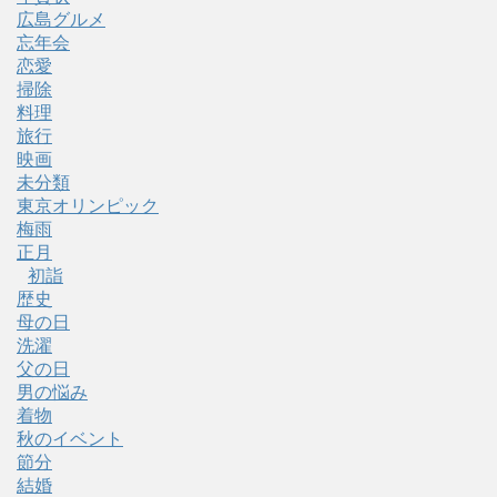
広島グルメ
忘年会
恋愛
掃除
料理
旅行
映画
未分類
東京オリンピック
梅雨
正月
初詣
歴史
母の日
洗濯
父の日
男の悩み
着物
秋のイベント
節分
結婚