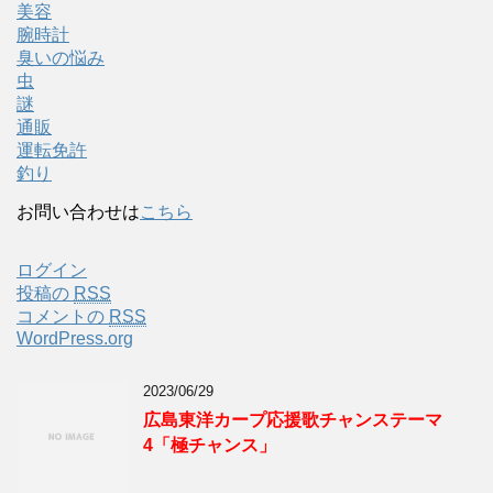
美容
腕時計
臭いの悩み
虫
謎
通販
運転免許
釣り
お問い合わせは
こちら
ログイン
投稿の
RSS
コメントの
RSS
WordPress.org
2023/06/29
広島東洋カープ応援歌チャンステーマ
4「極チャンス」