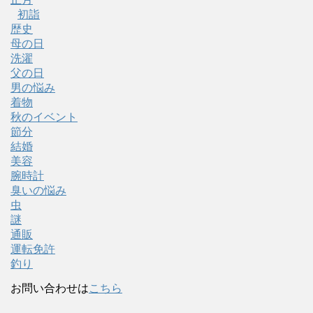
初詣
歴史
母の日
洗濯
父の日
男の悩み
着物
秋のイベント
節分
結婚
美容
腕時計
臭いの悩み
虫
謎
通販
運転免許
釣り
お問い合わせは
こちら