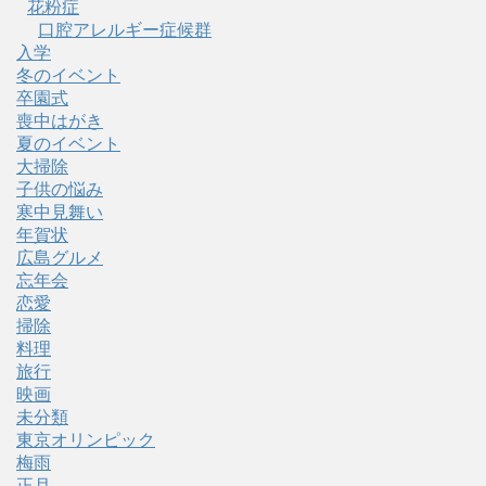
花粉症
口腔アレルギー症候群
入学
冬のイベント
卒園式
喪中はがき
夏のイベント
大掃除
子供の悩み
寒中見舞い
年賀状
広島グルメ
忘年会
恋愛
掃除
料理
旅行
映画
未分類
東京オリンピック
梅雨
正月