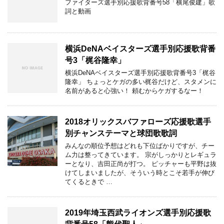
ファイターズ選手別応援歌背番号58「横尾俊建」歌
詞と動画
横浜DeNAベイスターズ選手別応援歌背番
号3「梶谷隆幸」
横浜DeNAベイスターズ選手別応援歌背番号3「梶谷
隆幸」 ちょっとケガの多い梶谷だけど、スタメンに
名前があると心強い！ 頼むからケガするなー！
2018オリックスバファローズ応援歌選手
別チャンステーマと球団歌歌詞
みんなの順位予想はどれも下位ばかりですが、チー
ム力は整ってきています。 宗がしっかりとレギュラ
ーとなり、吉田正尚が打つ。 ピッチャーも平野は抜
けてしまいましたが、そういう時とこそ若手が伸び
てくるときで …
2019年埼玉西武ライオンズ選手別応援歌