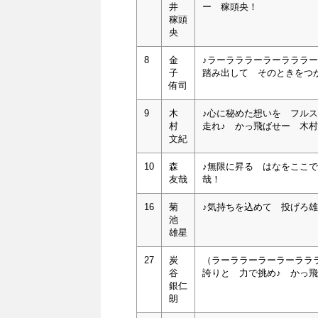
井
ー 稼頭央！
稼頭
央
8
金
♪ラーラララーラーラララ
子
踏み出して そのときをつ
侑司
9
木
♪心に秘めた想いを フル
村
走れ♪ かっ飛ばせー 木
文紀
10
森
♪無限に昇る はなをここ
友哉
哉！
16
菊
♪気持ちを込めて 投げろ
池
雄星
27
炭
（ラーララーラーラーララ
谷
誇りと 力で挑め♪ かっ
銀仁
朗