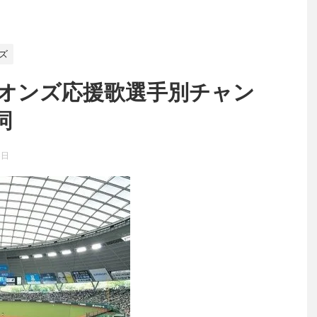
ズ
イオンズ応援歌選手別チャン
詞
3日