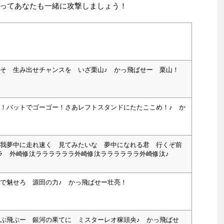
ってあなたも一緒に攻撃しましょう！
こそ 生み出せチャンスを いざ栗山♪ かっ飛ばせー 栗山！
れ！バットでゴーゴー！さあレフトスタンドにたたここめ！♪ か
無我夢中に走れ速く 見てみたいな 夢中になれる君 行くぞ前
ラ 外崎修汰ララララララ外崎修汰ララララララ外崎修汰♪
こで魅せろ 源田の力♪ かっ飛ばせー壮亮！
飛ぶ飛ぶー 銀河の果てに ミスターレオ稼頭央♪ かっ飛ばせ