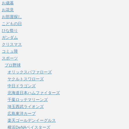
お歳暮
お花見
お部屋探し
こどもの日
ひな祭り
ガンダム
クリスマス
コミュ障
スポーツ
プロ野球
オリックスバファローズ
ヤクルトスワローズ
中日ドラゴンズ
北海道日本ハムファイターズ
千葉ロッテマリーンズ
埼玉西武ライオンズ
広島東洋カープ
楽天ゴールデンイーグルス
横浜DeNAベイスターズ