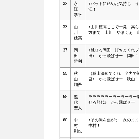
32
永
♪バットに込めた気持ち 
江
江！
恭平
33
山
♪山川穂高ここで一発 高
川
方まで 山川 やまくぁ 
穂高
37
岡
♪魅せろ岡田 打ちまくれ
田
田♪ かっ飛ばせー 岡田！
雅利
55
秋
（秋山決めてくれ 全力で
山
吾♪ かっ飛ばせー 秋山！
翔吾
58
熊
ラララララーラーラーラー
代
せろ熊代♪ かっ飛ばせー
聖人
60
中
♪その胸を焦がす 炎のま
村
中村！
剛也