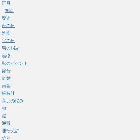
正月
初詣
歴史
母の日
洗濯
父の日
男の悩み
着物
秋のイベント
節分
結婚
美容
腕時計
臭いの悩み
虫
謎
通販
運転免許
釣り