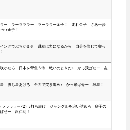
ーラー ラーラララー ラーララー金子！ 走れ金子 さあ一歩
かめ♪金子！
スイングでぶちかませ 継続は力になるから 自分を信じて突っ
村！
で咲かせろ 日本を背負う侍 戦いのときだ♪ かっ飛ばせー 友
雄星 勝ち星あげろ 全力で突き進め♪ かっ飛ばせー 雄星！
ラララララー×2）♪打ち続け ジャングルを追い詰めろ 獅子の
飛ばせー 銀仁朗！