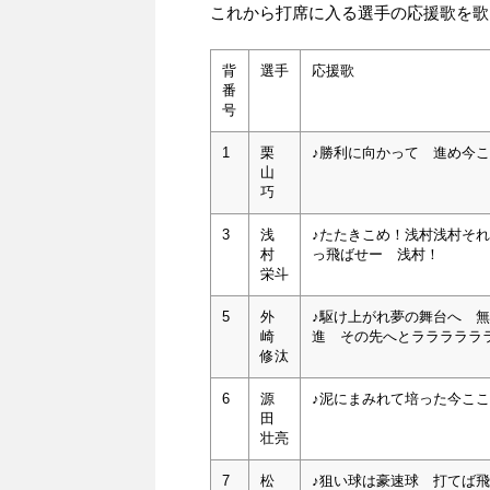
これから打席に入る選手の応援歌を歌
背
選手
応援歌
番
号
1
栗
♪勝利に向かって 進め今
山
巧
3
浅
♪たたきこめ！浅村浅村そ
村
っ飛ばせー 浅村！
栄斗
5
外
♪駆け上がれ夢の舞台へ 
崎
進 その先へとラララララ
修汰
6
源
♪泥にまみれて培った今こ
田
壮亮
7
松
♪狙い球は豪速球 打てば