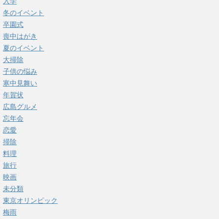
入学
冬のイベント
卒園式
喪中はがき
夏のイベント
大掃除
子供の悩み
寒中見舞い
年賀状
広島グルメ
忘年会
恋愛
掃除
料理
旅行
映画
未分類
東京オリンピック
梅雨