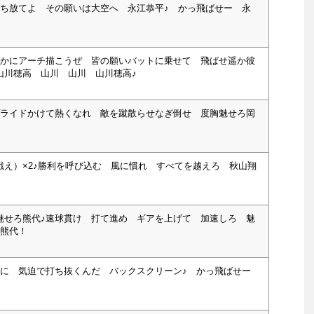
うち放てよ その願いは大空へ 永江恭平♪ かっ飛ばせー 永
らかにアーチ描こうぜ 皆の願いバットに乗せて 飛ばせ遥か彼
山川穂高 山川 山川 山川穂高♪
プライドかけて熱くなれ 敵を蹴散らせなぎ倒せ 度胸魅せろ岡
戦え）×2♪勝利を呼び込む 風に慣れ すべてを越えろ 秋山翔
魅せろ熊代♪速球貫け 打て進め ギアを上げて 加速しろ 魅
 熊代！
まに 気迫で打ち抜くんだ バックスクリーン♪ かっ飛ばせー