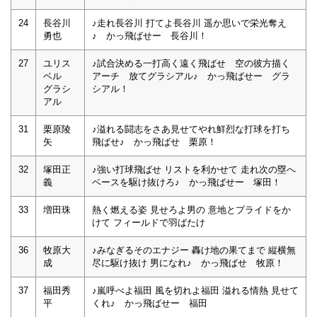
24
長谷川
♪走れ長谷川 打てよ長谷川 遥か思いで栄光奪え
勇也
♪ かっ飛ばせー 長谷川！
27
ユリス
♪試合決める一打高く遠く飛ばせ 空の彼方描く
ベル
アーチ 放てグラシアル♪ かっ飛ばせー グラ
グラシ
シアル！
アル
31
栗原陵
♪溢れる闘志をさあ見せてやれ鮮烈な打球を打ち
矢
飛ばせ♪ かっ飛ばせ 栗原！
32
塚田正
♪強い打球飛ばせ リストを利かせて 走れ次の塁へ
義
ベースを駆け抜けろ♪ かっ飛ばせー 塚田！
33
増田珠
熱く燃える姿 見せろよ男の 意地とプライドをか
けて フィールドで羽ばたけ
36
牧原大
♪みなぎるそのエナジー 轟け地の果てまで 縦横無
成
尽に駆け抜け 男になれ♪ かっ飛ばせ 牧原！
37
福田秀
♪嵐呼べよ福田 風を切れよ福田 溢れる情熱 見せて
平
くれ♪ かっ飛ばせー 福田