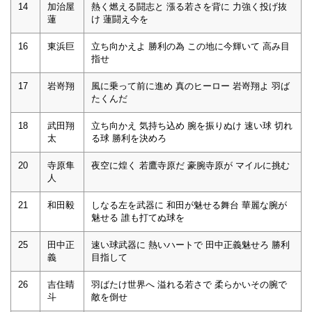
14
加治屋
熱く燃える闘志と 漲る若さを背に 力強く投げ抜
蓮
け 蓮闘え今を
16
東浜巨
立ち向かえよ 勝利の為 この地に今輝いて 高み目
指せ
17
岩嵜翔
風に乗って前に進め 真のヒーロー 岩嵜翔よ 羽ば
たくんだ
18
武田翔
立ち向かえ 気持ち込め 腕を振りぬけ 速い球 切れ
太
る球 勝利を決めろ
20
寺原隼
夜空に煌く 若鷹寺原だ 豪腕寺原が マイルに挑む
人
21
和田毅
しなる左を武器に 和田が魅せる舞台 華麗な腕が
魅せる 誰も打てぬ球を
25
田中正
速い球武器に 熱いハートで 田中正義魅せろ 勝利
義
目指して
26
吉住晴
羽ばたけ世界へ 溢れる若さで 柔らかいその腕で
斗
敵を倒せ