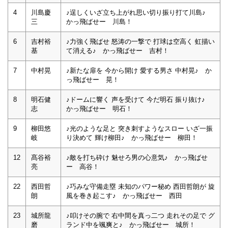
4
川島慶
♪逞しくいざ立ち上がれ思い切り振り打て川島♪
三
かっ飛ばせー 川島！
6
吉村裕
♪力強く飛ばせ 怒涛の一撃で 打球は空高く 虹描い
基
て消える♪ かっ飛ばせー 吉村！
7
中村晃
♪新たな扉を 今から開け 愛する男さ 中村晃♪ か
っ飛ばせー 晃！
8
明石健
♪ドームに響く 声を受けて 今だ明石 振り抜け♪
志
かっ飛ばせー 明石！
9
柳田悠
♪光のような足と 突き刺すようなスロー いざ一振
岐
り決めて 輝け柳田♪ かっ飛ばせー 柳田！
12
髙谷裕
♪敵を打ち砕け 魅せろ男の心意気♪ かっ飛ばせ
亮
ー 高谷！
22
西田哲
♪巧みな守備走塁 未知のパワー秘め 西田哲朗が 旋
朗
風を巻き起こす♪ かっ飛ばせー 西田
23
城所龍
♪叩けその腕で 右中間を真っ二つ 走れその足で グ
磨
ランド中を颯爽と♪ かっ飛ばせー 城所！