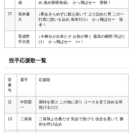
成
め 進め曽根海成♪ かっ飛ばせー 曽根！
77
張本優
♪夢あきらめずに鍛え抜いて 上り詰めた男 この一
大
打席に想いを込め 張本行け♪ かっ飛ばせー 張
本！
育成野
♪今舞台が出来たぞ お前が輝く 最高の瞬間 羽ばた
手汎用
け♪ かっ飛ばせー ○○！
投手応援歌一覧
背
選手
応援歌
番
号
11
中田賢
期待を受け この地に戻り コースを見て決める球
一
投げるだけ
13
二保旭
二保旭よ出番だぜ 気迫で投げろ 信念を貫いて 勝
利を呼び込め