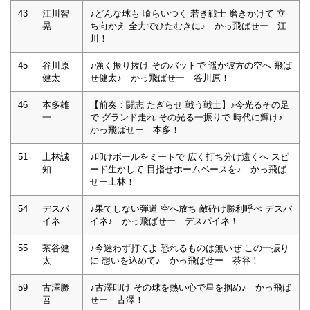
43
江川智
♪どんな球も 喰らいつく 若き戦士 磨きかけて 立
晃
ち向かえ 全力でひたむきに♪ かっ飛ばせー 江
川！
45
谷川原
♪強く振り抜け そのバットで 遥か彼方の空へ 飛ば
健太
せ健太♪ かっ飛ばせー 谷川原！
46
本多雄
【前奏：闘志 たぎらせ 戦う戦士】♪今光るその足
一
で グランド走れ その光る一振りで 時代に輝け♪
かっ飛ばせー 本多！
51
上林誠
♪叩けボールをミートで 広く打ち分け遠くへ スピ
知
ード生かして 目指せホームベースを♪ かっ飛ば
せー上林！
54
デスパ
♪果てしない弾道 空へ放ち 敵砕け勝利呼べ デスパ
イネ
イネ♪ かっ飛ばせー デスパイネ！
55
茶谷健
♪今迷わず打てよ 恐れるものは無いぜ この一振り
太
に 想いを込めて♪ かっ飛ばせー 茶谷！
59
古澤勝
♪古澤叩け その球を熱い心で星を掴め♪ かっ飛ば
吾
せー 古澤！