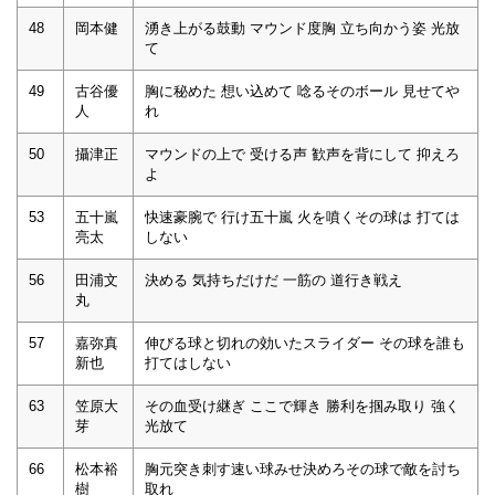
48
岡本健
湧き上がる鼓動 マウンド度胸 立ち向かう姿 光放
て
49
古谷優
胸に秘めた 想い込めて 唸るそのボール 見せてや
人
れ
50
攝津正
マウンドの上で 受ける声 歓声を背にして 抑えろ
よ
53
五十嵐
快速豪腕で 行け五十嵐 火を噴くその球は 打ては
亮太
しない
56
田浦文
決める 気持ちだけだ 一筋の 道行き戦え
丸
57
嘉弥真
伸びる球と切れの効いたスライダー その球を誰も
新也
打てはしない
63
笠原大
その血受け継ぎ ここで輝き 勝利を掴み取り 強く
芽
光放て
66
松本裕
胸元突き刺す速い球みせ決めろその球で敵を討ち
樹
取れ