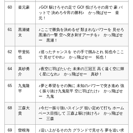
60
釜元豪
♪GO! 駆けろその足で GO! 投げろその肩で 豪 バ
ットで 決めろ今宵の勝利♪ かっ飛ばせー 釜
元！
61
黒瀬健
♪ここで勝負を決めるぜ 類まれなパワーを 見せろ
太
黒瀬の一撃 空へ突き刺すアーチを♪ かっ飛ばせ
ー 黒瀬！
62
甲斐拓
♪巡ったチャンスを その手で掴みとれ 拓也今ここ
也
で 見せてやれ♪ かっ飛ばせー 拓也！
64
真砂勇
♪夜空に羽ばたいた 未来の三冠王 高く遠く空に輝
介
く星になれ♪ かっ飛ばせー 真砂！
65
九鬼隆
♪夢と希望をその胸に 未知のパワーで突き進め 強
平
く振り抜け九鬼龍平 空に羽ばたけ♪ かっ飛ばせ
ー 九鬼
68
三森大
♪今だ一振り強いスイング 狙い定めて打ち ホーム
貴
ベース目指して 三森よ駆け抜けろ♪ かっ飛ばせ
ー 三森
69
曽根海
♪這い上がるその力 グランドで見せろ 夢を追い求