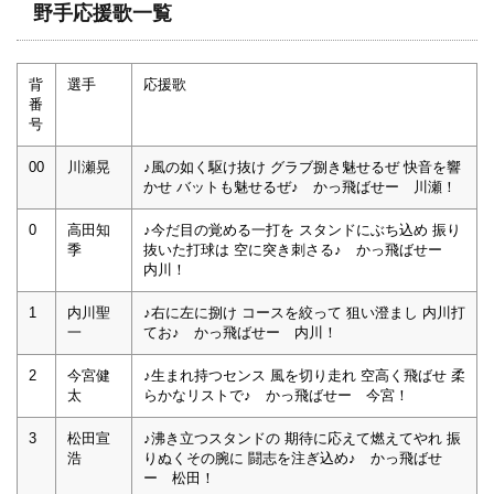
野手応援歌一覧
背
選手
応援歌
番
号
00
川瀬晃
♪風の如く駆け抜け グラブ捌き魅せるぜ 快音を響
かせ バットも魅せるぜ♪ かっ飛ばせー 川瀬！
0
高田知
♪今だ目の覚める一打を スタンドにぶち込め 振り
季
抜いた打球は 空に突き刺さる♪ かっ飛ばせー
内川！
1
内川聖
♪右に左に捌け コースを絞って 狙い澄まし 内川打
一
てお♪ かっ飛ばせー 内川！
2
今宮健
♪生まれ持つセンス 風を切り走れ 空高く飛ばせ 柔
太
らかなリストで♪ かっ飛ばせー 今宮！
3
松田宣
♪沸き立つスタンドの 期待に応えて燃えてやれ 振
浩
りぬくその腕に 闘志を注ぎ込め♪ かっ飛ばせ
ー 松田！