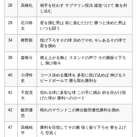
28
高橋礼
相手を狂わす サブマリン投法 緩急つけて 敵を封
じ込む
29
石川柊
星を掴む男は 前に進むだけだ 勝つと決めた男は
太
いつも闘う
34
椎野新
投げ下ろすその球 決めてやれ キレあるその球で
星を掴め
38
森唯斗
燃え上がる胸と スタンドの声で その腕振り下ろ
し 輝け唯斗
40
小澤怜
コース決める魔球を 多彩に投げ込めば 伸びるス
史
ピードボールで 勝ち取れ勝利を
41
千賀滉
切れる球に多彩な球 この手に掴み 的を目がけ投
大
げた球が 勝利へのロード
42
飯田優
晴れのマウンドこの舞台飯田優也勝利を掴め
也
47
高橋純
勝利を目指してその腕 強く振り下ろせ 拳を上げ
平
ろ 空高く