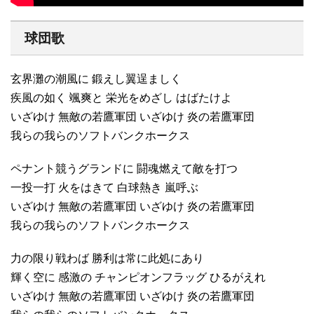
球団歌
玄界灘の潮風に 鍛えし翼逞ましく
疾風の如く 颯爽と 栄光をめざし はばたけよ
いざゆけ 無敵の若鷹軍団 いざゆけ 炎の若鷹軍団
我らの我らのソフトバンクホークス
ペナント競うグランドに 闘魂燃えて敵を打つ
一投一打 火をはきて 白球熱き 嵐呼ぶ
いざゆけ 無敵の若鷹軍団 いざゆけ 炎の若鷹軍団
我らの我らのソフトバンクホークス
力の限り戦わば 勝利は常に此処にあり
輝く空に 感激の チャンピオンフラッグ ひるがえれ
いざゆけ 無敵の若鷹軍団 いざゆけ 炎の若鷹軍団