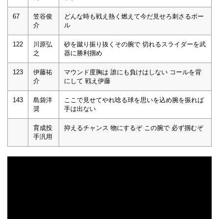
67
笠谷俊
どんな時も戦え熱く燃えて今だ見せろ刺さるボー
介
ル
122
川原弘
砂を蹴り振り抜くその腕で 切れるスライダーを武
之
器に勝利掴め
123
伊藤祐
マウンド度胸は 誰にも負けはしない コールを背
介
にして 戦え伊藤
143
島袋洋
ここで見せてやれ唸る球を思いを込め腕を振れば
奨
手は出ない
育成投
抑えるチャンス 物にするぞ この腕で 必ず掴むぞ
手汎用