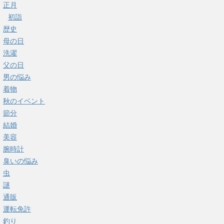
正月
初詣
歴史
母の日
洗濯
父の日
男の悩み
着物
秋のイベント
節分
結婚
美容
腕時計
臭いの悩み
虫
謎
通販
運転免許
釣り