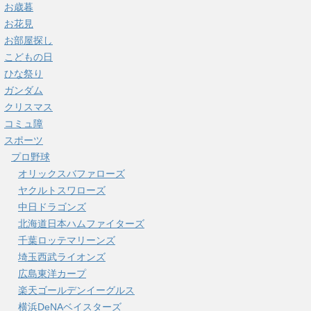
お歳暮
お花見
お部屋探し
こどもの日
ひな祭り
ガンダム
クリスマス
コミュ障
スポーツ
プロ野球
オリックスバファローズ
ヤクルトスワローズ
中日ドラゴンズ
北海道日本ハムファイターズ
千葉ロッテマリーンズ
埼玉西武ライオンズ
広島東洋カープ
楽天ゴールデンイーグルス
横浜DeNAベイスターズ