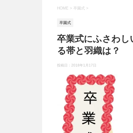
HOME
>
卒園式
>
卒園式
卒業式にふさわし
る帯と羽織は？
投稿日：
2018年1月17日