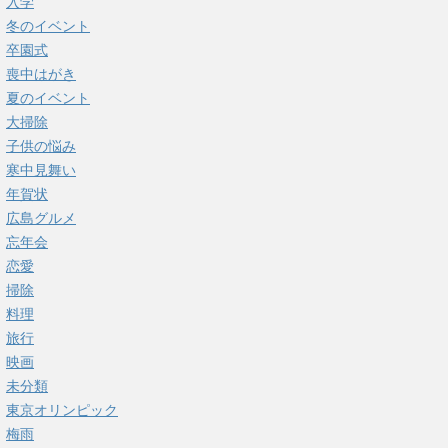
入学
冬のイベント
卒園式
喪中はがき
夏のイベント
大掃除
子供の悩み
寒中見舞い
年賀状
広島グルメ
忘年会
恋愛
掃除
料理
旅行
映画
未分類
東京オリンピック
梅雨