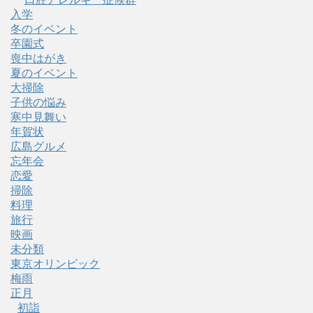
入学
冬のイベント
卒園式
喪中はがき
夏のイベント
大掃除
子供の悩み
寒中見舞い
年賀状
広島グルメ
忘年会
恋愛
掃除
料理
旅行
映画
未分類
東京オリンピック
梅雨
正月
初詣