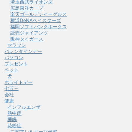
埼玉西武ライオンズ
広島東洋カープ
楽天ゴールデンイーグルス
横浜DeNAベイスターズ
福岡ソフトバンクホークス
読売ジャイアンツ
阪神タイガース
マラソン
バレンタインデー
パソコン
プレゼント
ペット
犬
ホワイトデー
七五三
会社
健康
インフルエンザ
熱中症
睡眠
花粉症
口腔アレルギー症候群