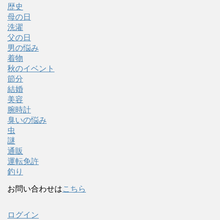
歴史
母の日
洗濯
父の日
男の悩み
着物
秋のイベント
節分
結婚
美容
腕時計
臭いの悩み
虫
謎
通販
運転免許
釣り
お問い合わせは
こちら
ログイン