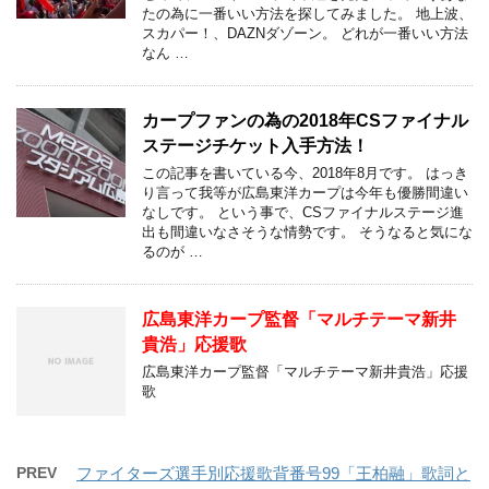
たの為に一番いい方法を探してみました。 地上波、
スカパー！、DAZNダゾーン。 どれが一番いい方法
なん …
カープファンの為の2018年CSファイナル
ステージチケット入手方法！
この記事を書いている今、2018年8月です。 はっき
り言って我等が広島東洋カープは今年も優勝間違い
なしです。 という事で、CSファイナルステージ進
出も間違いなさそうな情勢です。 そうなると気にな
るのが …
広島東洋カープ監督「マルチテーマ新井
貴浩」応援歌
広島東洋カープ監督「マルチテーマ新井貴浩」応援
歌
PREV
ファイターズ選手別応援歌背番号99「王柏融」歌詞と