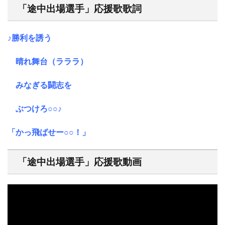
「途中出場選手」応援歌歌詞
♪勝利を誘う
晴れ舞台（ラララ）
みなぎる闘志を
ぶつけろ○○♪
「かっ飛ばせー○○！」
「途中出場選手」応援歌動画