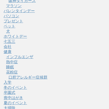
阪神タイガース
マラソン
バレンタインデー
パソコン
プレゼント
ペット
犬
ホワイトデー
七五三
会社
健康
インフルエンザ
熱中症
睡眠
花粉症
口腔アレルギー症候群
入学
冬のイベント
卒園式
喪中はがき
夏のイベント
大掃除