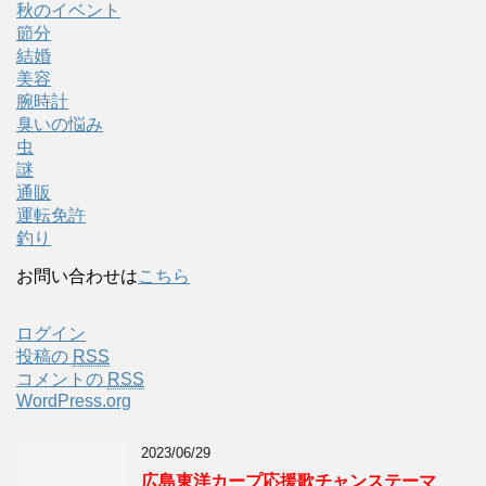
秋のイベント
節分
結婚
美容
腕時計
臭いの悩み
虫
謎
通販
運転免許
釣り
お問い合わせは
こちら
ログイン
投稿の
RSS
コメントの
RSS
WordPress.org
2023/06/29
広島東洋カープ応援歌チャンステーマ