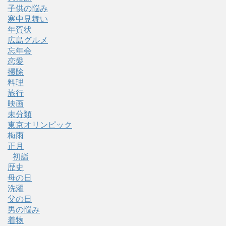
子供の悩み
寒中見舞い
年賀状
広島グルメ
忘年会
恋愛
掃除
料理
旅行
映画
未分類
東京オリンピック
梅雨
正月
初詣
歴史
母の日
洗濯
父の日
男の悩み
着物