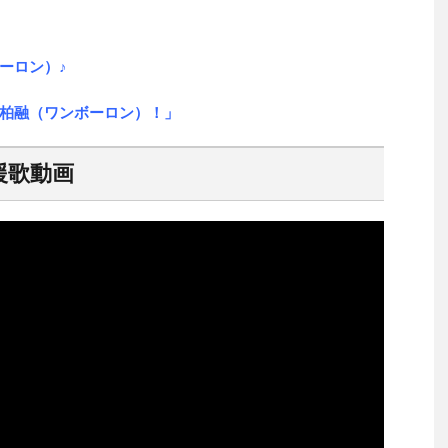
ーロン）♪
柏融（ワンボーロン）！」
援歌動画