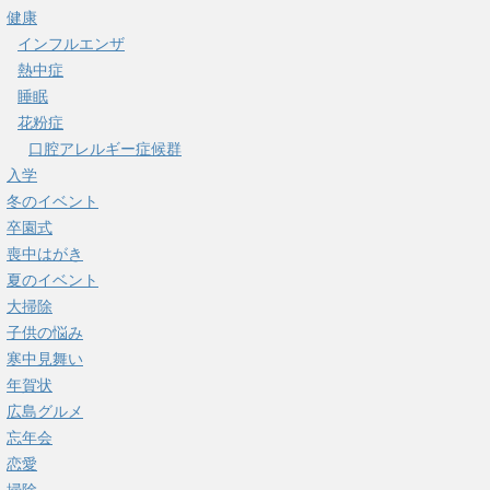
健康
インフルエンザ
熱中症
睡眠
花粉症
口腔アレルギー症候群
入学
冬のイベント
卒園式
喪中はがき
夏のイベント
大掃除
子供の悩み
寒中見舞い
年賀状
広島グルメ
忘年会
恋愛