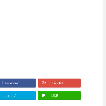
Facebook
Google+
!
はてブ
LINE