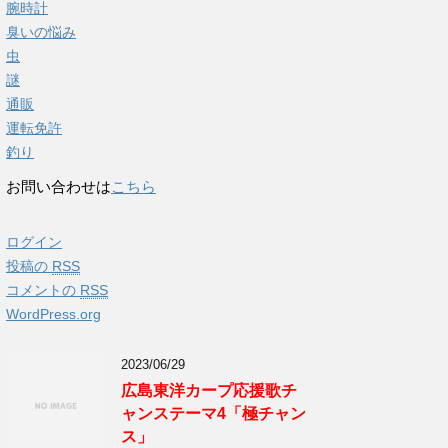
腕時計
臭いの悩み
虫
謎
通販
運転免許
釣り
お問い合わせは
こちら
ログイン
投稿の
RSS
コメントの
RSS
WordPress.org
2023/06/29
広島東洋カープ応援歌チ
ャンステーマ4「極チャン
ス」