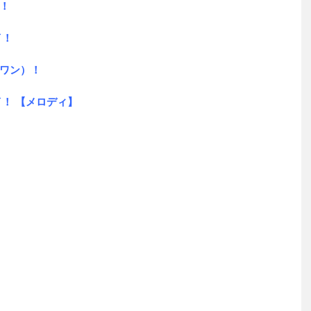
！
イ！
ワン）！
！ 【メロディ】