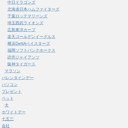
中日ドラゴンズ
北海道日本ハムファイターズ
千葉ロッテマリーンズ
埼玉西武ライオンズ
広島東洋カープ
楽天ゴールデンイーグルス
横浜DeNAベイスターズ
福岡ソフトバンクホークス
読売ジャイアンツ
阪神タイガース
マラソン
バレンタインデー
パソコン
プレゼント
ペット
犬
ホワイトデー
七五三
会社