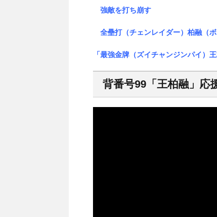
強敵を打ち崩す
全壘打（チェンレイダー）柏融（ボ
「最強金牌（ズイチャンジンパイ）王
背番号99「王柏融」応