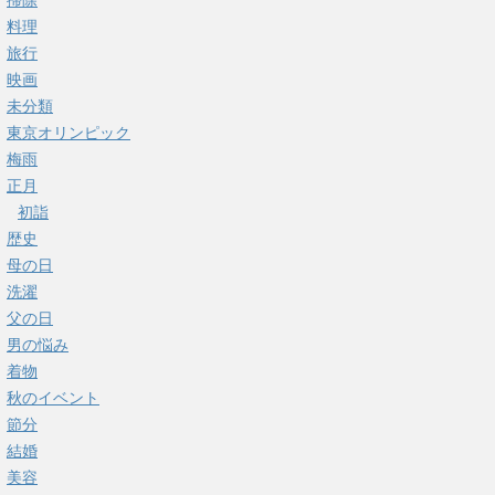
掃除
料理
旅行
映画
未分類
東京オリンピック
梅雨
正月
初詣
歴史
母の日
洗濯
父の日
男の悩み
着物
秋のイベント
節分
結婚
美容